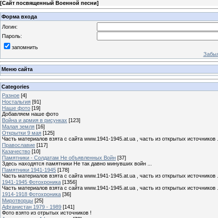
[
Сайт посвященный Военной песни
]
Форма входа
Логин:
Пароль:
запомнить
Забыл
Меню сайта
Categories
Разное
[4]
Ностальгия
[91]
Наше фото
[19]
Добавляем наше фото
Война и армия в рисунках
[123]
Малая земля
[16]
Открытки 9 мая
[125]
Часть материалов взята с сайта www.1941-1945.at.ua , часть из открытых источников 
Православие
[117]
Казачество
[10]
Памятники - Солдатам Не объявленных Войн
[37]
Здесь находятся памятники Не так давно минувших войн ...
Памятники 1941-1945
[178]
Часть материалов взята с сайта www.1941-1945.at.ua , часть из открытых источников 
1941-1945 Фотохроника
[1356]
Часть материалов взята с сайта www.1941-1945.at.ua , часть из открытых источников 
1914-1918 Фотохроника
[36]
Миротворцы
[25]
Афганистан 1979 - 1989
[141]
Фото взято из отрытых источников !