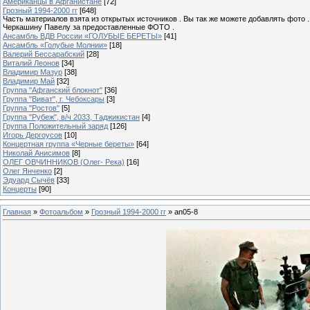
Американцы в Афганистане
[72]
Грозный 1994-2000 гг
[648]
Часть материалов взята из открытых источников . Вы так же можете добавлять фото 
Черкашину Павелу за предоставленные ФОТО .
Ансамбль ВДВ России «ГОЛУБЫЕ БЕРЕТЫ»
[41]
Ансамбль «Голубые Молнии»
[18]
Валерий Бессарабский
[28]
Виталий Леонов
[34]
Владимир Мазур
[38]
Владимир Май
[32]
Группа "Афганский блокнот"
[36]
Группа "Виват", г. Чебоксары
[3]
Группа "Ростов"
[5]
Группа "Рубеж", в/ч 2033, Таджикистан
[4]
Группа Положительный заряд
[126]
Игорь Дергоусов
[10]
Концертная группа «Черные береты»
[64]
Николай Анисимов
[8]
ОЛЕГ ОВЧИННИКОВ (Олег- Река)
[16]
Олег Янченко
[2]
Эдуард Сычёв
[33]
Концерты
[90]
Главная
»
Фотоальбом
»
Грозный 1994-2000 гг
» an05-8