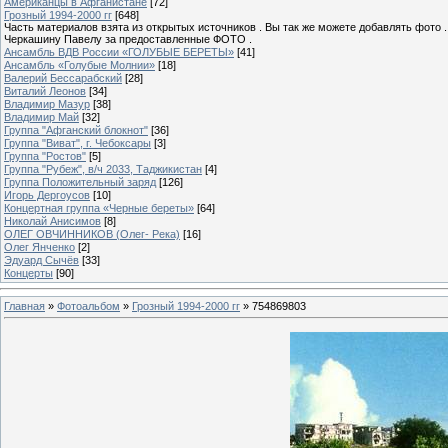
Американцы в Афганистане
[72]
Грозный 1994-2000 гг
[648]
Часть материалов взята из открытых источников . Вы так же можете добавлять фото 
Черкашину Павелу за предоставленные ФОТО .
Ансамбль ВДВ России «ГОЛУБЫЕ БЕРЕТЫ»
[41]
Ансамбль «Голубые Молнии»
[18]
Валерий Бессарабский
[28]
Виталий Леонов
[34]
Владимир Мазур
[38]
Владимир Май
[32]
Группа "Афганский блокнот"
[36]
Группа "Виват", г. Чебоксары
[3]
Группа "Ростов"
[5]
Группа "Рубеж", в/ч 2033, Таджикистан
[4]
Группа Положительный заряд
[126]
Игорь Дергоусов
[10]
Концертная группа «Черные береты»
[64]
Николай Анисимов
[8]
ОЛЕГ ОВЧИННИКОВ (Олег- Река)
[16]
Олег Янченко
[2]
Эдуард Сычёв
[33]
Концерты
[90]
Главная
»
Фотоальбом
»
Грозный 1994-2000 гг
» 754869803