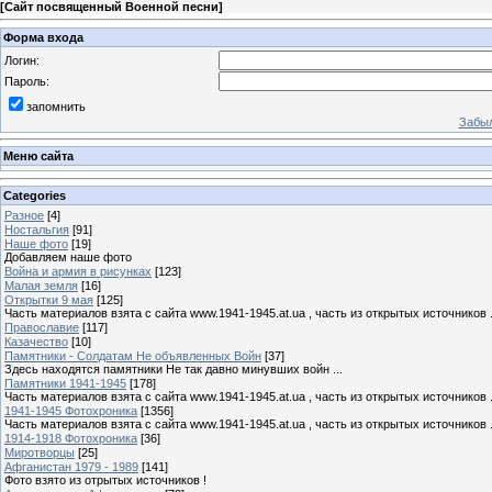
[
Сайт посвященный Военной песни
]
Форма входа
Логин:
Пароль:
запомнить
Забыл
Меню сайта
Categories
Разное
[4]
Ностальгия
[91]
Наше фото
[19]
Добавляем наше фото
Война и армия в рисунках
[123]
Малая земля
[16]
Открытки 9 мая
[125]
Часть материалов взята с сайта www.1941-1945.at.ua , часть из открытых источников 
Православие
[117]
Казачество
[10]
Памятники - Солдатам Не объявленных Войн
[37]
Здесь находятся памятники Не так давно минувших войн ...
Памятники 1941-1945
[178]
Часть материалов взята с сайта www.1941-1945.at.ua , часть из открытых источников 
1941-1945 Фотохроника
[1356]
Часть материалов взята с сайта www.1941-1945.at.ua , часть из открытых источников 
1914-1918 Фотохроника
[36]
Миротворцы
[25]
Афганистан 1979 - 1989
[141]
Фото взято из отрытых источников !