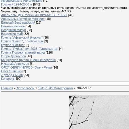
Американцы в Афганистане
[72]
Грозный 1994-2000 гг
[648]
Часть материалов взята из открытых источников . Вы так же можете добавлять фото 
Черкашину Павелу за предоставленные ФОТО .
Ансамбль ВДВ России «ГОЛУБЫЕ БЕРЕТЫ»
[41]
Ансамбль «Голубые Молнии»
[18]
Валерий Бессарабский
[28]
Виталий Леонов
[34]
Владимир Мазур
[38]
Владимир Май
[32]
Группа "Афганский блокнот"
[36]
Группа "Виват", г. Чебоксары
[3]
Группа "Ростов"
[5]
Группа "Рубеж", в/ч 2033, Таджикистан
[4]
Группа Положительный заряд
[126]
Игорь Дергоусов
[10]
Концертная группа «Черные береты»
[64]
Николай Анисимов
[8]
ОЛЕГ ОВЧИННИКОВ (Олег- Река)
[16]
Олег Янченко
[2]
Эдуард Сычёв
[33]
Концерты
[90]
Главная
»
Фотоальбом
»
1941-1945 Фотохроника
» 784259551