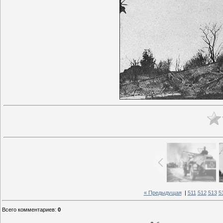
« Предыдущая
|
511
512
513
5
Всего комментариев
:
0