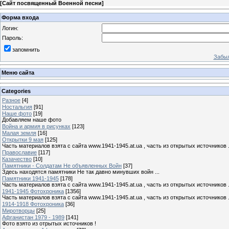
[
Сайт посвященный Военной песни
]
Форма входа
Логин:
Пароль:
запомнить
Забыл
Меню сайта
Categories
Разное
[4]
Ностальгия
[91]
Наше фото
[19]
Добавляем наше фото
Война и армия в рисунках
[123]
Малая земля
[16]
Открытки 9 мая
[125]
Часть материалов взята с сайта www.1941-1945.at.ua , часть из открытых источников 
Православие
[117]
Казачество
[10]
Памятники - Солдатам Не объявленных Войн
[37]
Здесь находятся памятники Не так давно минувших войн ...
Памятники 1941-1945
[178]
Часть материалов взята с сайта www.1941-1945.at.ua , часть из открытых источников 
1941-1945 Фотохроника
[1356]
Часть материалов взята с сайта www.1941-1945.at.ua , часть из открытых источников 
1914-1918 Фотохроника
[36]
Миротворцы
[25]
Афганистан 1979 - 1989
[141]
Фото взято из отрытых источников !