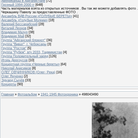
Американцы в Афганистане
[72]
Грозный 1994-2000 гг
[648]
Часть материалов взята из открытых источников . Вы так же можете добавлять фото 
Черкашину Павелу за предоставленные ФОТО .
Ансамбль ВДВ России «ГОЛУБЫЕ БЕРЕТЫ»
[41]
Ансамбль «Голубые Молнии»
[18]
Валерий Бессарабский
[28]
Виталий Леонов
[34]
Владимир Мазур
[38]
Владимир Май
[32]
Группа "Афганский блокнот"
[36]
Группа "Виват", г. Чебоксары
[3]
Группа "Ростов"
[5]
Группа "Рубеж", в/ч 2033, Таджикистан
[4]
Группа Положительный заряд
[126]
Игорь Дергоусов
[10]
Концертная группа «Черные береты»
[64]
Николай Анисимов
[8]
ОЛЕГ ОВЧИННИКОВ (Олег- Река)
[16]
Олег Янченко
[2]
Эдуард Сычёв
[33]
Концерты
[90]
Главная
»
Фотоальбом
»
1941-1945 Фотохроника
» 498043490