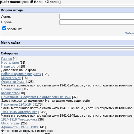
[
Сайт посвященный Военной песни
]
Форма входа
Логин:
Пароль:
запомнить
Забыл
Меню сайта
Categories
Разное
[4]
Ностальгия
[91]
Наше фото
[19]
Добавляем наше фото
Война и армия в рисунках
[123]
Малая земля
[16]
Открытки 9 мая
[125]
Часть материалов взята с сайта www.1941-1945.at.ua , часть из открытых источников 
Православие
[117]
Казачество
[10]
Памятники - Солдатам Не объявленных Войн
[37]
Здесь находятся памятники Не так давно минувших войн ...
Памятники 1941-1945
[178]
Часть материалов взята с сайта www.1941-1945.at.ua , часть из открытых источников 
1941-1945 Фотохроника
[1356]
Часть материалов взята с сайта www.1941-1945.at.ua , часть из открытых источников 
1914-1918 Фотохроника
[36]
Миротворцы
[25]
Афганистан 1979 - 1989
[141]
Фото взято из отрытых источников !