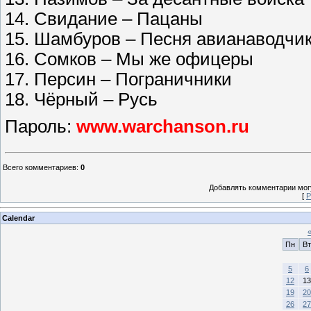
14. Свидание – Пацаны
15. Шамбуров – Песня авианаводчи
16. Сомков – Мы же офицеры
17. Персин – Пограничники
18. Чёрный – Русь
Пароль:
www.warchanson.ru
Всего комментариев
:
0
Добавлять комментарии могу
[
Р
Calendar
Пн
Вт
5
6
12
13
19
20
26
27