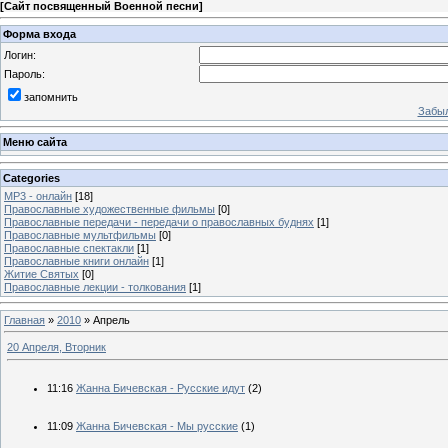
[
Сайт посвященный Военной песни
]
Форма входа
Логин:
Пароль:
запомнить
Забыл
Меню сайта
Categories
MP3 - онлайн
[18]
Православные художественные фильмы
[0]
Православные передачи - передачи о православных буднях
[1]
Православные мультфильмы
[0]
Православные спектакли
[1]
Православные книги онлайн
[1]
Житие Святых
[0]
Православные лекции - толкования
[1]
Главная
»
2010
»
Апрель
20 Апреля, Вторник
11:16
Жанна Бичевская - Русские идут
(2)
11:09
Жанна Бичевская - Мы русские
(1)