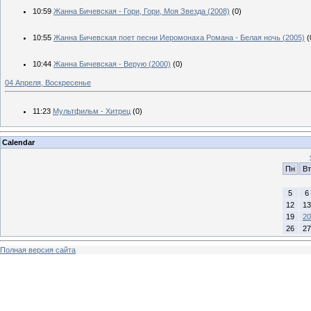
10:59
Жанна Бичевская - Гори, Гори, Моя Звезда (2008)
(0)
10:55
Жанна Бичевская поет песни Иеромонаха Романа - Белая ночь (2005)
(
10:44
Жанна Бичевская - Верую (2000)
(0)
04 Апреля, Воскресенье
11:23
Мультфильм - Хитрец
(0)
Calendar
Пн
Вт
5
6
12
13
19
20
26
27
Полная версия сайта